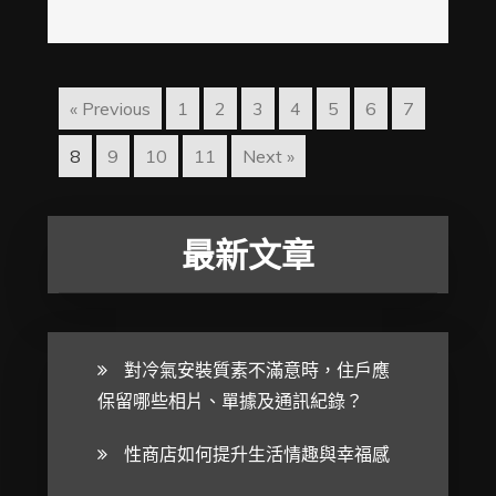
« Previous
1
2
3
4
5
6
7
8
9
10
11
Next »
最新文章
對冷氣安裝質素不滿意時，住戶應
保留哪些相片、單據及通訊紀錄？
性商店如何提升生活情趣與幸福感