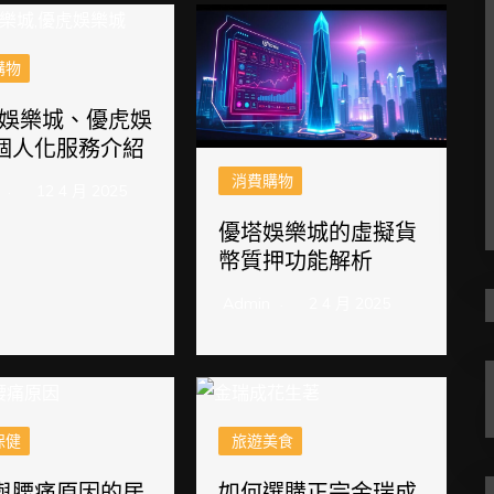
購物
O娛樂城、優虎娛
個人化服務介紹
消費購物
12 4 月 2025
優塔娛樂城的虛擬貨
幣質押功能解析
Admin
2 4 月 2025
保健
旅遊美食
與腰痛原因的居
如何選購正宗金瑞成