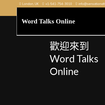
Skip
London, UK
+1-541-754-3010
info@sensational
to
content
Word Talks Online
歡迎來到
Word Talks
Online