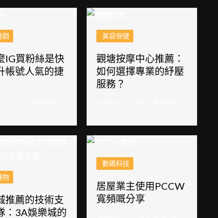
營銷
美容保健
麼IG買粉絲是快
觀塘按摩中心推薦：
升帳號人氣的捷
如何選擇專業的紓壓
服務？
27 2 月 2025
Admin
25 2 月 2025
數碼科技
購物
居屋業主使用PCCW
寬頻嘅分享
城推薦的技術支
隊：3A娛樂城的
Admin
23 2 月 2025