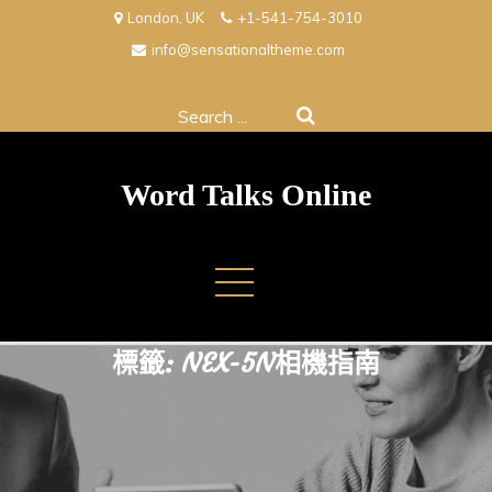
Skip
London, UK
+1-541-754-3010
to
info@sensationaltheme.com
content
Search
for:
Word Talks Online
標籤:
NEX-5N相機指南