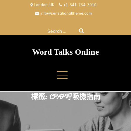
Skip
London, UK
+1-541-754-3010
to
info@sensationaltheme.com
content
Search
for:
Word Talks Online
標籤:
CPAP呼吸機指南