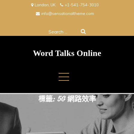
Skip
London, UK
+1-541-754-3010
to
info@sensationaltheme.com
content
Search
for:
Word Talks Online
標籤:
5G 網路效率