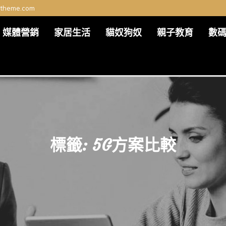
ltheme.com
媒體營銷
家居生活
貓奴狗奴
親子教育
數
標籤:
5G方案比較