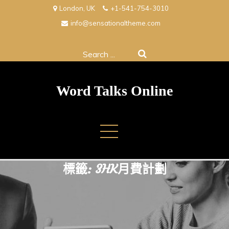
Skip
London, UK
+1-541-754-3010
to
info@sensationaltheme.com
content
Search
for:
Word Talks Online
標籤:
3HK月費計劃