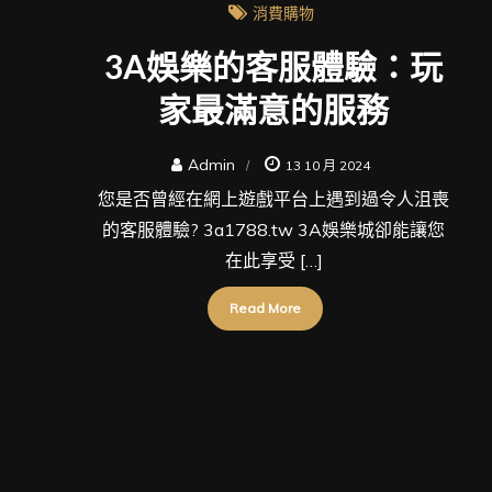
消費購物
3A娛樂的客服體驗：玩
家最滿意的服務
Admin
13 10 月 2024
您是否曾經在網上遊戲平台上遇到過令人沮喪
的客服體驗? 3a1788.tw 3A娛樂城卻能讓您
在此享受 […]
Read More