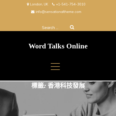
Skip
London, UK
+1-541-754-3010
to
info@sensationaltheme.com
content
Search
for:
Word Talks Online
標籤:
香港科技發展