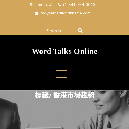
Skip
London, UK
+1-541-754-3010
to
info@sensationaltheme.com
content
Search
for:
Word Talks Online
標籤:
香港市場趨勢