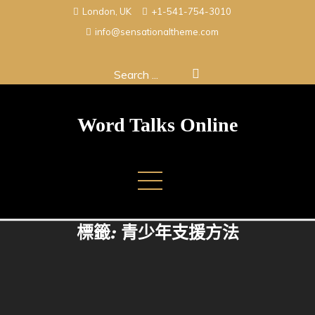
Skip
London, UK
+1-541-754-3010
to
info@sensationaltheme.com
content
Search
for:
Word Talks Online
標籤:
青少年支援方法