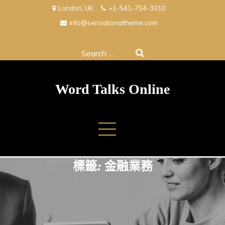
Skip
London, UK
+1-541-754-3010
to
info@sensationaltheme.com
content
Search
for:
Word Talks Online
標籤:
金融業務