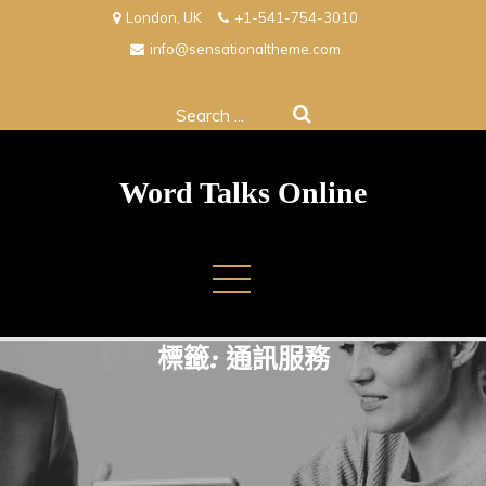
Skip
London, UK
+1-541-754-3010
to
info@sensationaltheme.com
content
Search
for:
Word Talks Online
標籤:
通訊服務