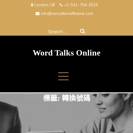
Skip
London, UK
+1-541-754-3010
to
info@sensationaltheme.com
content
Search
for:
Word Talks Online
標籤:
轉換號碼