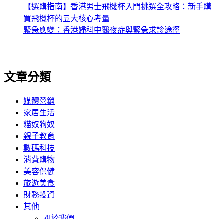
【選購指南】香港男士飛機杯入門挑選全攻略：新手購
買飛機杯的五大核心考量
緊急應變：香港婦科中醫夜症與緊急求診途徑
文章分類
媒體營銷
家居生活
貓奴狗奴
親子教育
數碼科技
消費購物
美容保健
旅遊美食
財務投資
其他
關於我們