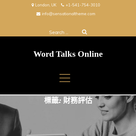
Skip
London, UK
+1-541-754-3010
to
info@sensationaltheme.com
content
Search
for:
Word Talks Online
標籤:
財務評估