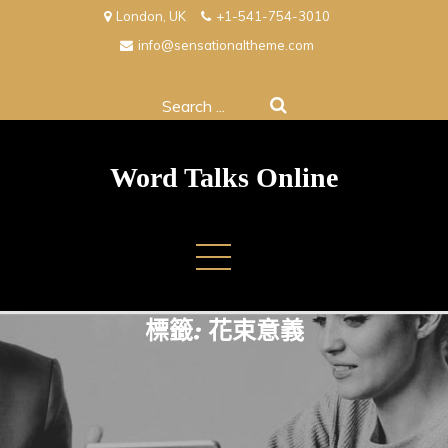
Skip
London, UK
+1-541-754-3010
to
info@sensationaltheme.com
content
Search
for:
Word Talks Online
標籤:
花束意義