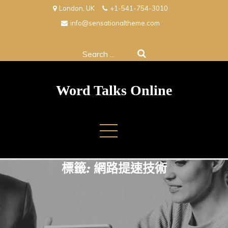
Skip
London, UK
+1-541-754-3010
to
info@sensationaltheme.com
content
Search
for:
Word Talks Online
標籤:
網路提速技術