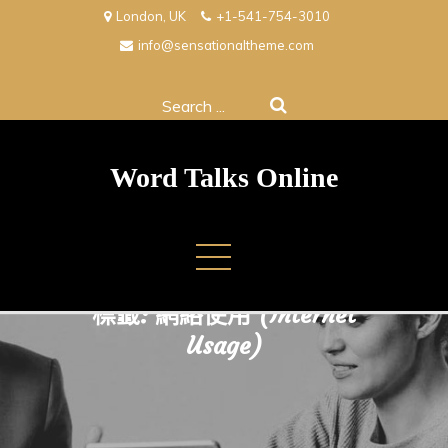
Skip
London, UK
+1-541-754-3010
to
info@sensationaltheme.com
content
Search
for:
Word Talks Online
標籤:
網絡使用 (Internet
Usage)