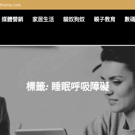
ltheme.com
媒體營銷
家居生活
貓奴狗奴
親子教育
數
標籤:
睡眠呼吸障礙