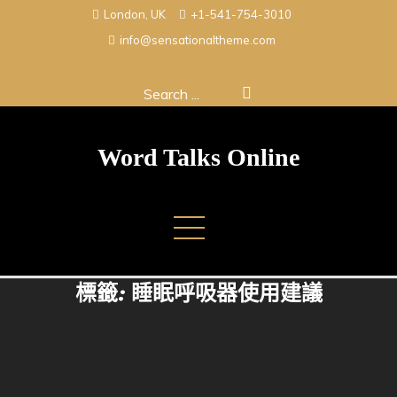
Skip
London, UK
+1-541-754-3010
to
info@sensationaltheme.com
content
Search
for:
Word Talks Online
標籤:
睡眠呼吸器使用建議