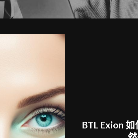
BTL Exio
然