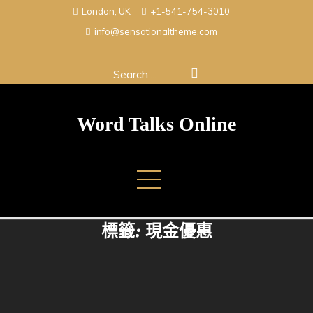
Skip
London, UK
+1-541-754-3010
to
info@sensationaltheme.com
content
Search
for:
Word Talks Online
標籤:
現金優惠