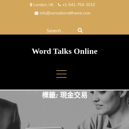
Skip
London, UK
+1-541-754-3010
to
info@sensationaltheme.com
content
Search
for:
Word Talks Online
標籤:
現金交易