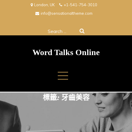
Skip
London, UK
+1-541-754-3010
to
info@sensationaltheme.com
content
Search
for:
Word Talks Online
標籤:
牙齒美容