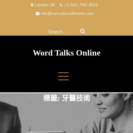
Skip
London, UK
+1-541-754-3010
to
info@sensationaltheme.com
content
Search
for:
Word Talks Online
標籤:
牙醫技術