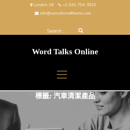
Skip
London, UK
+1-541-754-3010
to
info@sensationaltheme.com
content
Search
for:
Word Talks Online
標籤:
汽車清潔產品