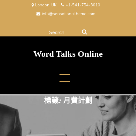
Skip
London, UK
+1-541-754-3010
to
info@sensationaltheme.com
content
Search
for:
Word Talks Online
標籤:
月費計劃