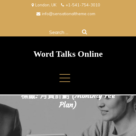
Skip
London, UK
+1-541-754-3010
to
info@sensationaltheme.com
content
Search
for:
Word Talks Online
標籤:
月費計劃 (Monthly Fee
Plan)