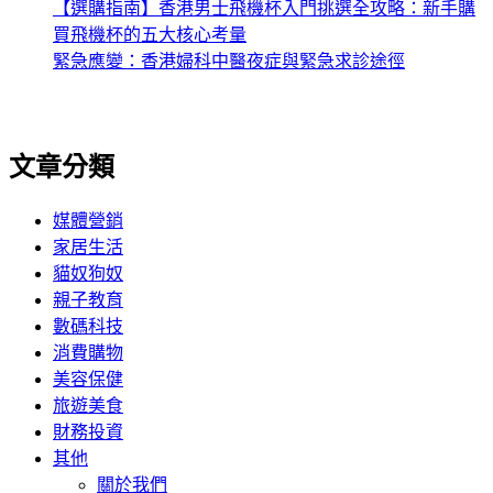
【選購指南】香港男士飛機杯入門挑選全攻略：新手購
買飛機杯的五大核心考量
緊急應變：香港婦科中醫夜症與緊急求診途徑
文章分類
媒體營銷
家居生活
貓奴狗奴
親子教育
數碼科技
消費購物
美容保健
旅遊美食
財務投資
其他
關於我們