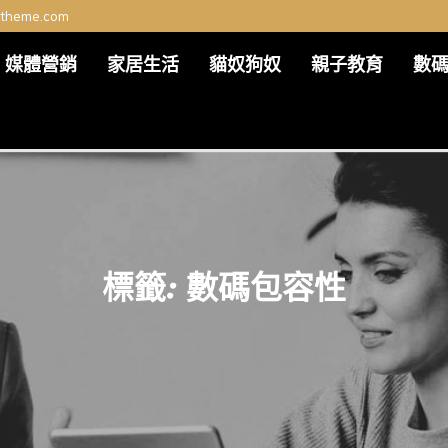
ltheme.com
媒體營銷
家居生活
貓奴狗奴
親子教育
數
標籤:
數碼包容性