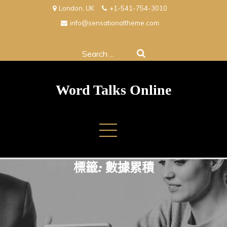
Skip
London, UK
+1-541-754-3010
to
info@sensationaltheme.com
content
Search
for:
Word Talks Online
標籤:
數據累積