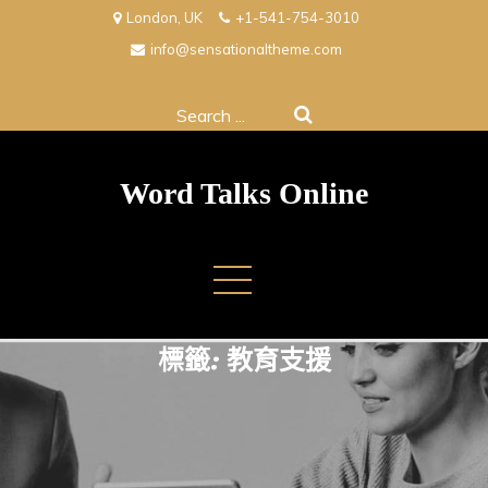
Skip
London, UK
+1-541-754-3010
to
info@sensationaltheme.com
content
Search
for:
Word Talks Online
標籤:
教育支援