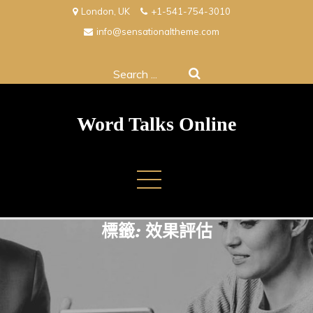
Skip
London, UK
+1-541-754-3010
to
info@sensationaltheme.com
content
Search
for:
Word Talks Online
標籤:
效果評估