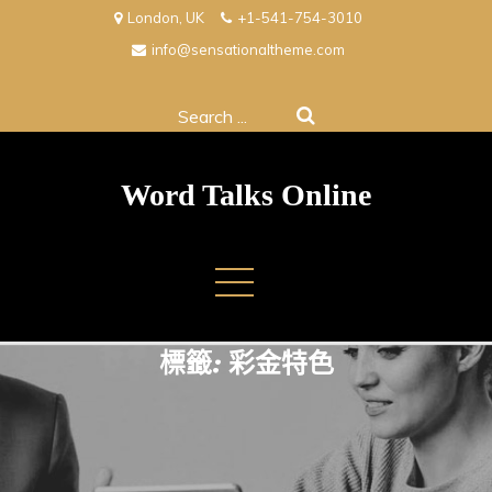
Skip
London, UK
+1-541-754-3010
to
info@sensationaltheme.com
content
Search
for:
Word Talks Online
標籤:
彩金特色