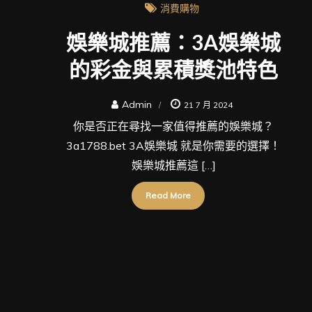
消費購物
娛樂城推薦：3A娛樂城
的彩金與累積獎池特色
Admin
21 7 月 2024
你是否正在尋找一家值得推薦的娛樂城？
3a1788.bet 3A娛樂城 就是你需要的選擇！
娛樂城推薦這 […]
Read More