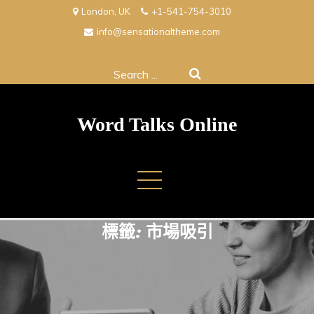
Skip
London, UK
+1-541-754-3010
to
info@sensationaltheme.com
content
Search
for:
Word Talks Online
標籤:
市場吸引