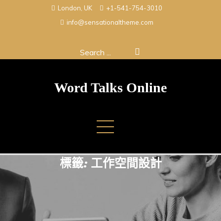
Skip
London, UK
+1-541-754-3010
to
info@sensationaltheme.com
content
Search
for:
Word Talks Online
標籤:
工作空間設計