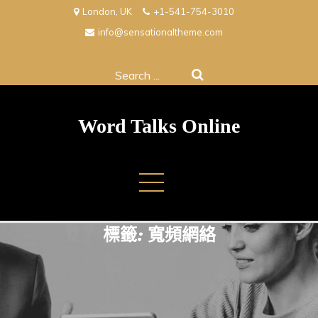
Skip
London, UK
+1-541-754-3010
to
info@sensationaltheme.com
content
Search
for:
Word Talks Online
標籤:
寬頻網絡