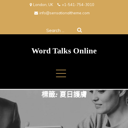
Skip
London, UK
+1-541-754-3010
to
info@sensationaltheme.com
content
Search
for:
Word Talks Online
標籤:
夏日護膚