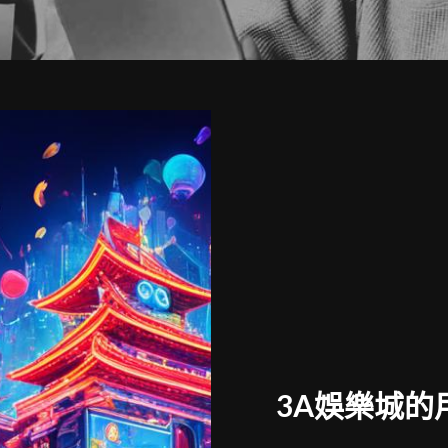
3A娛樂城