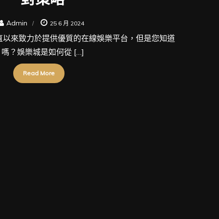
Admin
25 6 月 2024
A娛樂城一直以來致力於提供優質的在線娛樂平台，但是您知道
嗎？娛樂城是如何從 […]
Read More