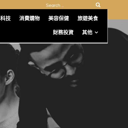
Search
for:
碼科技
消費購物
美容保健
旅遊美食
財務投資
其他