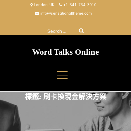
Skip
London, UK
+1-541-754-3010
to
info@sensationaltheme.com
content
Search
for:
Word Talks Online
標籤:
刷卡換現金解決方案