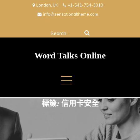
Skip
London, UK
+1-541-754-3010
to
info@sensationaltheme.com
content
Search
for:
Word Talks Online
標籤:
信用卡安全