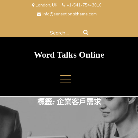
Skip
London, UK
+1-541-754-3010
to
info@sensationaltheme.com
content
Search
for:
Word Talks Online
標籤:
企業客戶需求