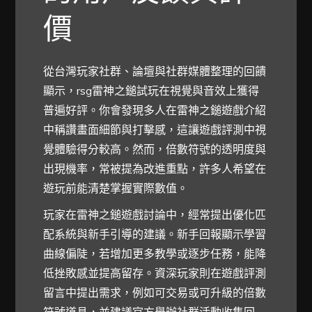
價
從台灣玩家社群、論壇與社群媒體整理的回饋
顯示，rsg雷神之鎚試玩在視覺與音效上獲得
普遍好評。你會發現多人在雷神之鎚遊戲介紹
中稱讚畫面細節與打擊感，這讓遊戲評測中視
覺體驗得分較高。然而，倍數符號的透明度與
出現機率，常被提為改進重點，許多人希望在
遊玩前能清楚掌握實際數值。
玩家在雷神之鎚遊戲討論中，經常提出優化匹
配系統與新手引導的建議。新手回報顯示學習
曲線偏陡，若增加更多教學或逐步任務，能降
低挫敗感並提高留存。資深玩家則在遊戲評測
留言中提出需求，例如可交易或可升級的倍數
符號道具，並建議官方舉辦社群活動收集回