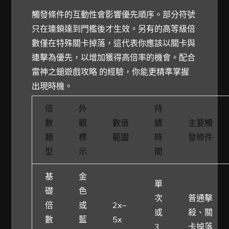
觸發條件的互動性會影響優先順序。部分符號
只在連鎖達到門檻後才生效。另有的高等級倍
數僅在特殊關卡掉落，這代表你應該以關卡與
連擊為優先，以增加獲得高倍率的機會。配合
雷神之鎚遊戲攻略 的經驗，你能更精準掌握
出現時機。
倍
外
持
數
觀
數值
續
主要觸
類
標
範圍
時
發條件
型
示
間
基
金
單
礎
色
次
普通擊
倍
或
2x–
或
殺、關
數
藍
5x
3
卡掉落