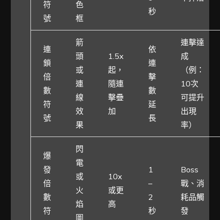
符
色
秒
號
框
箭
連擊達
連
依
頭
1.5x
成
鎖
連
或
起，
（例：
倍
擊
連
隨連
10次
數
數
線
擊疊
可提升
符
延
效
加
出現
號
長
果
率）
閃
爆
電
發
1
Boss
或
10x
倍
–
戰、消
火
或更
數
2
耗品觸
焰
高
符
秒
發
圖