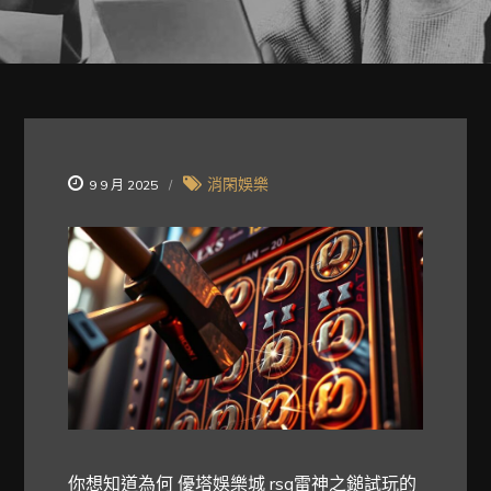
消閑娛樂
9 9 月 2025
你想知道為何
優塔娛樂城 rsg雷神之鎚試玩
的