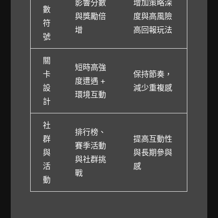
影響分數
增加策略深
數
與獎勵倍
度與高風險
符
增
高回報玩法
號
關
短時高強
卡
保持節奏，
度遭遇 +
設
減少重複感
環境互動
計
社
排行榜、
群
提高互動性
賽季活動
與
與長期參與
與社群挑
活
感
戰
動