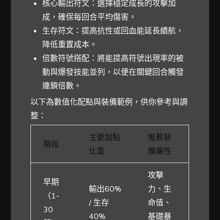
核心輸出符文：選擇穩定成長的攻擊加
成，確保每回合平均傷害。
生存符文：提高抗性或回血能延長續航，
降低重置成本。
倍數符號搭配：將能提高符號出現率的被
動與爆發技能並列，以便在關鍵回合觸發
連鎖倍數。
以下為數值化配點與裝備範例，供你參考與調
整：
主要加點
推薦裝
階段
比重
備屬性
攻擊
早期
輸出60%
力、生
（1-
/ 生存
命值、
30
40%
基礎暴