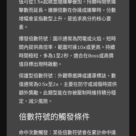
值可從1.5x起跳並隨連擊疊加。持續時間依連
擊數而延長。連鎖倍數在你達成連擊時，分數
增幅會呈指數型上升，是追求高分的核心要
素。
爆發倍數符號：圖示通常為閃電或火焰，短時
間內提供高倍率，範圍可達10x或更高。持續
時間極短，多為1至2秒，適合在Boss或高價
值目標出現時啟動。
保護型倍數符號：外觀帶盾牌或護罩標誌，數
值通常為0.5x至2x，主要在防守或減傷時提供
額外獎勵。此類型能在你被壓制時維持積分穩
定，減少風險。
倍數符號的觸發條件
命中次數觸發：某些倍數符號會在累計命中達