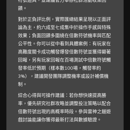
饋。
對於正負評比例，實際匯總結果呈現以正面評
論為主，約六成至七成集中於操作手感與特殊
效果；負面回饋多圍繞在倍數符號機率與匹配
公平性。你可以從中看到具體案例：有玩家在
高難度關卡成功觸發爆發倍數符號並獲得顯著
回報，另有玩家回報在百場測試中倍數符號觸
發率低於預期（樣本數100場，觸發率約
3%），建議開發團隊調整機率或設計補償機
制。
綜合心得與可操作建議：若你想快速提高勝
率，優先研究社群攻略並調整投注策略以配合
倍數符號出現的高概率時段。參與雷神之鎚遊
戲討論能讓你獲得最新打法與數據驗證。