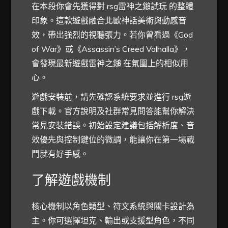
在本段你會先獲得對 rsg雷神之鎚試玩 的整體
印象。這款遊戲融合北歐神話美術與動感音
效，帶出強烈的視聽張力。若你曾看過《God
of War》或《Assassin’s Creed Valhalla》，
會發現最新遊戲雷神之鎚 在氛圍上的相似用
心。
遊戲安裝前，請先確認系統要求並進行 rsg遊
戲下載。官方說明及社群常見問答能幫你解決
常見安裝錯誤。初始設定建議包括解析度、音
效優先與控制鍵位的微調，能讓你在第一場戰
鬥就有好手感。
了解遊戲機制
核心機制以角色類型、符文系統與關卡設計為
主。你可選擇坦克、輸出或支援型角色，不同