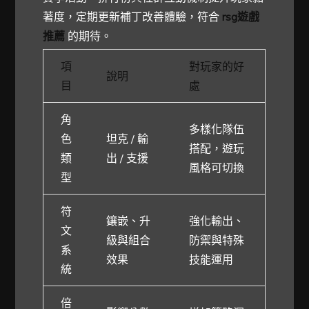
著度，定期更新補丁改善體驗，符合
rsg遊戲
推薦
的期待。
項
對玩家的好
說明
目
處
角
多樣化隊伍
色
坦克 / 輸
搭配，遊玩
類
出 / 支援
風格可切換
型
符
鑲嵌、升
強化輸出、
文
級與組合
防禦與特殊
系
效果
技能運用
統
倍