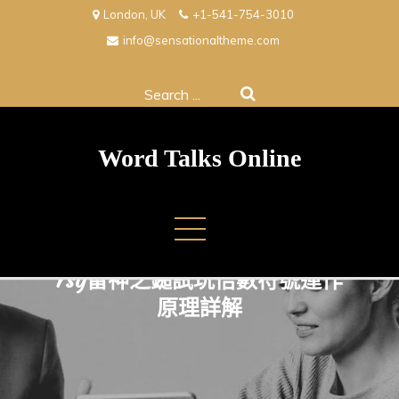
Skip
London, UK
+1-541-754-3010
to
info@sensationaltheme.com
content
Search
for:
Word Talks Online
rsg雷神之鎚試玩倍數符號運作
原理詳解