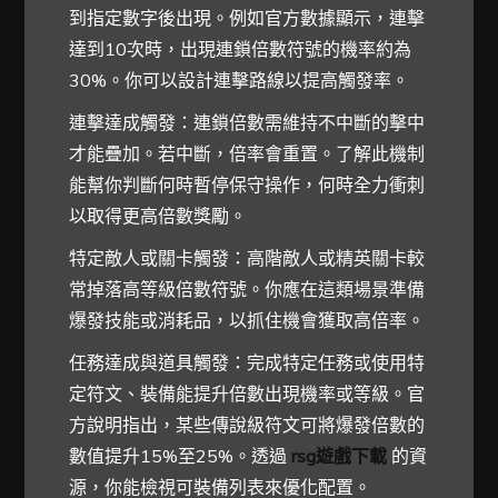
到指定數字後出現。例如官方數據顯示，連擊
達到10次時，出現連鎖倍數符號的機率約為
30%。你可以設計連擊路線以提高觸發率。
連擊達成觸發：連鎖倍數需維持不中斷的擊中
才能疊加。若中斷，倍率會重置。了解此機制
能幫你判斷何時暫停保守操作，何時全力衝刺
以取得更高倍數獎勵。
特定敵人或關卡觸發：高階敵人或精英關卡較
常掉落高等級倍數符號。你應在這類場景準備
爆發技能或消耗品，以抓住機會獲取高倍率。
任務達成與道具觸發：完成特定任務或使用特
定符文、裝備能提升倍數出現機率或等級。官
方說明指出，某些傳說級符文可將爆發倍數的
數值提升15%至25%。透過
rsg遊戲下載
的資
源，你能檢視可裝備列表來優化配置。