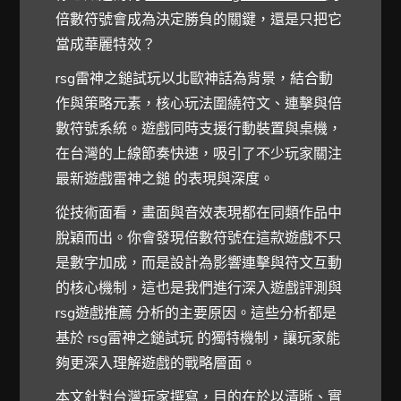
倍數符號會成為決定勝負的關鍵，還是只把它
當成華麗特效？
rsg雷神之鎚試玩以北歐神話為背景，結合動
作與策略元素，核心玩法圍繞符文、連擊與倍
數符號系統。遊戲同時支援行動裝置與桌機，
在台灣的上線節奏快速，吸引了不少玩家關注
最新遊戲雷神之鎚 的表現與深度。
從技術面看，畫面與音效表現都在同類作品中
脫穎而出。你會發現倍數符號在這款遊戲不只
是數字加成，而是設計為影響連擊與符文互動
的核心機制，這也是我們進行深入遊戲評測與
rsg遊戲推薦 分析的主要原因。這些分析都是
基於 rsg雷神之鎚試玩 的獨特機制，讓玩家能
夠更深入理解遊戲的戰略層面。
本文針對台灣玩家撰寫，目的在於以清晰、實