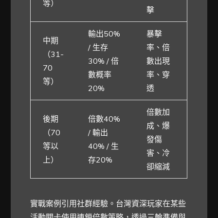
等）
擊
輸出50%
暴擊
中期
/ 生存
率、倍
（31-
30% / 倍
數出現
70
數概率
率、穿
等）
20%
透
倍數加
後期
倍數40%
成、爆
（70
/ 輸出
發傷
等以
40% / 生
害、冷
上）
存20%
卻縮減
實戰案例引用社群經驗。台灣資深玩家在某些
活動關卡使用連鎖倍數策略，透過三輪準備與