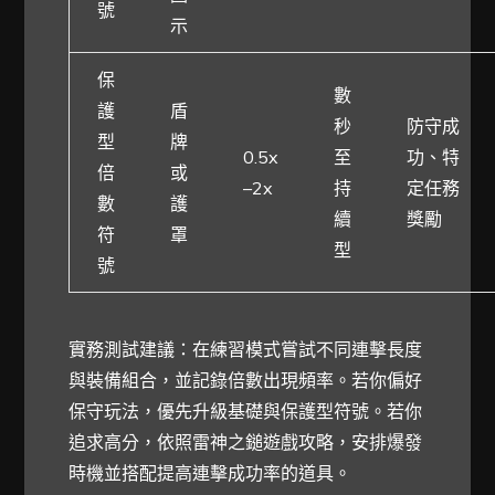
號
示
保
數
護
盾
秒
防守成
型
牌
0.5x
至
功、特
倍
或
–2x
持
定任務
數
護
續
獎勵
符
罩
型
號
實務測試建議：在練習模式嘗試不同連擊長度
與裝備組合，並記錄倍數出現頻率。若你偏好
保守玩法，優先升級基礎與保護型符號。若你
追求高分，依照雷神之鎚遊戲攻略，安排爆發
時機並搭配提高連擊成功率的道具。