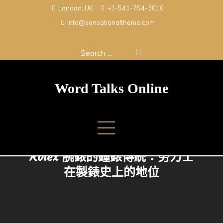
Skip
London, UK
+1-541-754-3010
to
info@sensationaltheme.com
content
Search
for:
Word Talks Online
Rolex 腕錶的鐘錶傳統：勞力士
在製錶史上的地位