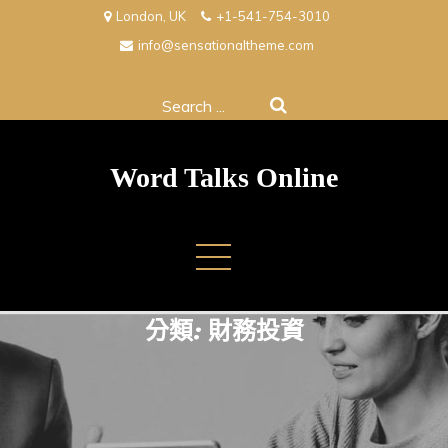
Skip
London, UK
+1-541-754-3010
to
info@sensationaltheme.com
content
Search
for:
Word Talks Online
分類:
財務投資