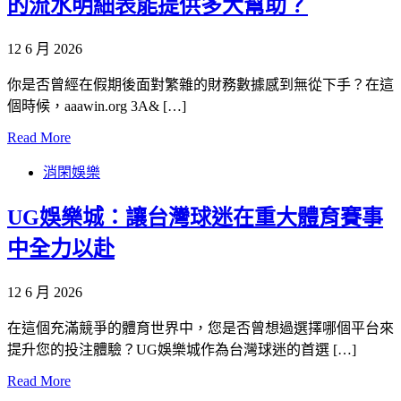
的流水明細表能提供多大幫助？
12 6 月 2026
你是否曾經在假期後面對繁雜的財務數據感到無從下手？在這
個時候，aaawin.org 3A& […]
Read More
消閑娛樂
UG娛樂城：讓台灣球迷在重大體育賽事
中全力以赴
12 6 月 2026
在這個充滿競爭的體育世界中，您是否曾想過選擇哪個平台來
提升您的投注體驗？UG娛樂城作為台灣球迷的首選 […]
Read More