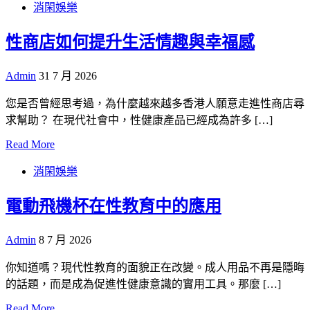
消閑娛樂
性商店如何提升生活情趣與幸福感
Admin
31 7 月 2026
您是否曾經思考過，為什麼越來越多香港人願意走進性商店尋
求幫助？ 在現代社會中，性健康產品已經成為許多 […]
Read More
消閑娛樂
電動飛機杯在性教育中的應用
Admin
8 7 月 2026
你知道嗎？現代性教育的面貌正在改變。成人用品不再是隱晦
的話題，而是成為促進性健康意識的實用工具。那麼 […]
Read More