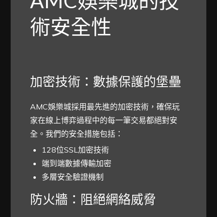
AMC娛樂城的技
術安全性
加密技術：數據保護的堡壘
AMC娛樂城採用最先進的加密技術，確保玩
家在線上博弈過程中的每一筆交易都絕對安
全。我們的安全措施包括：
128位SSL加密技術
端到端數據傳輸加密
多層安全驗證機制
防火牆：阻絕網絡威脅