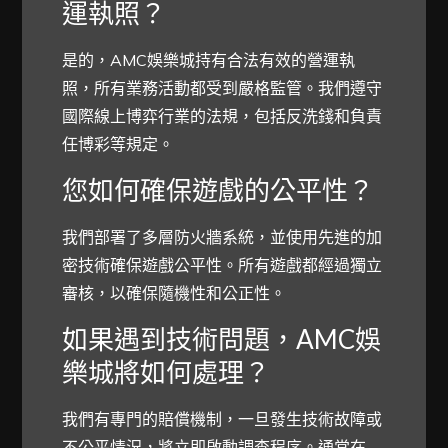
運執照？
是的，AMC娛樂城持有合法有效的營運執
照，所有業務活動都受到嚴格監管。我們遵守
國際線上博弈行業的法規，包括反洗錢和負責
任博彩等規定。
您如何確保遊戲的公平性？
我們部署了多層防火牆系統，並使用先進的加
密技術確保遊戲公平性。所有遊戲都經過獨立
審核，以確保隨機性和公正性。
如果遇到技術問題，AMC娛
樂城將如何處理？
我們有專門的賠償機制，一旦發生技術故障或
不公平情況，將立即啟動調查程序。通常在