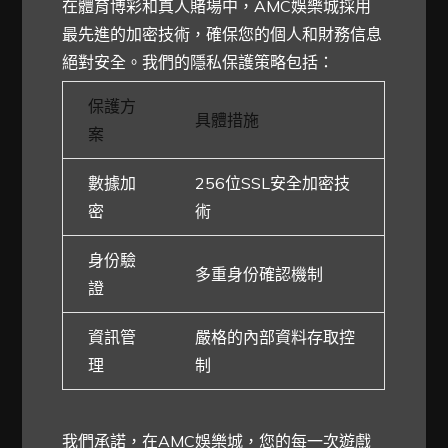
在體育博彩和真人賭場中，AMC娛樂城採用
最先進的加密技術，確保您的個人和財務信息
絕對安全。我們的隱私保護策略包括：
保護方
具體措施
案
數據加
256位SSL安全加密技
密
術
身份驗
多重身份確認機制
證
資訊管
嚴格的內部資料存取控
理
制
我們承諾，在AMC娛樂城，您的每一次遊戲