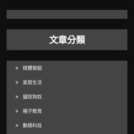
文章分類
媒體營銷
家居生活
貓奴狗奴
親子教育
數碼科技