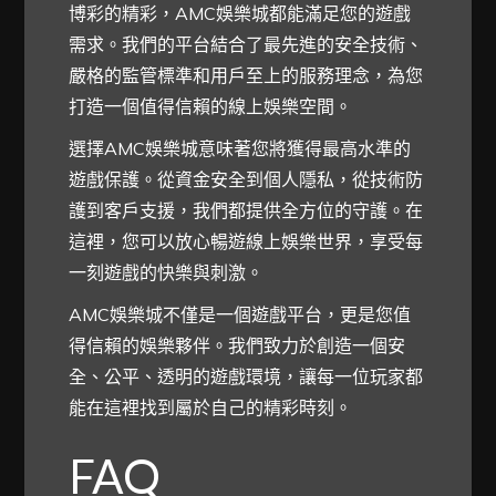
博彩的精彩，AMC娛樂城都能滿足您的遊戲
需求。我們的平台結合了最先進的安全技術、
嚴格的監管標準和用戶至上的服務理念，為您
打造一個值得信賴的線上娛樂空間。
選擇AMC娛樂城意味著您將獲得最高水準的
遊戲保護。從資金安全到個人隱私，從技術防
護到客戶支援，我們都提供全方位的守護。在
這裡，您可以放心暢遊線上娛樂世界，享受每
一刻遊戲的快樂與刺激。
AMC娛樂城不僅是一個遊戲平台，更是您值
得信賴的娛樂夥伴。我們致力於創造一個安
全、公平、透明的遊戲環境，讓每一位玩家都
能在這裡找到屬於自己的精彩時刻。
FAQ