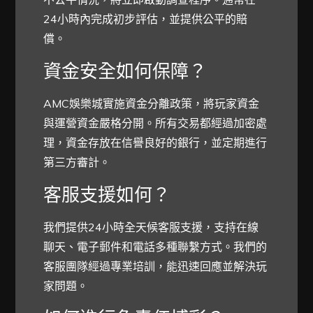
24小時內完成初步評估，並提供公平的賠
償。
資金安全如何保障？
AMC娛樂城實施資金分離政策，將玩家資金
與運營資金嚴格分開。所有交易都經過加密處
理，資金存放在信譽良好的銀行，並定期進行
第三方審計。
客服支援如何？
我們提供24小時全天候客服支援，支持在線
聊天、電子郵件和電話多種聯繫方式。我們的
客服團隊經過專業培訓，能迅速回應並解決玩
家問題。