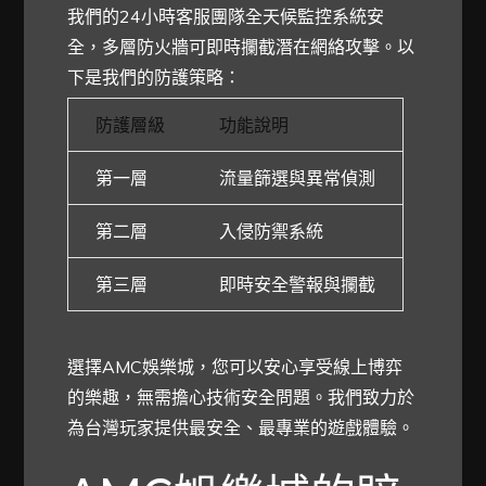
我們的24小時客服團隊全天候監控系統安
全，多層防火牆可即時攔截潛在網絡攻擊。以
下是我們的防護策略：
防護層級
功能說明
第一層
流量篩選與異常偵測
第二層
入侵防禦系統
第三層
即時安全警報與攔截
選擇AMC娛樂城，您可以安心享受線上博弈
的樂趣，無需擔心技術安全問題。我們致力於
為台灣玩家提供最安全、最專業的遊戲體驗。