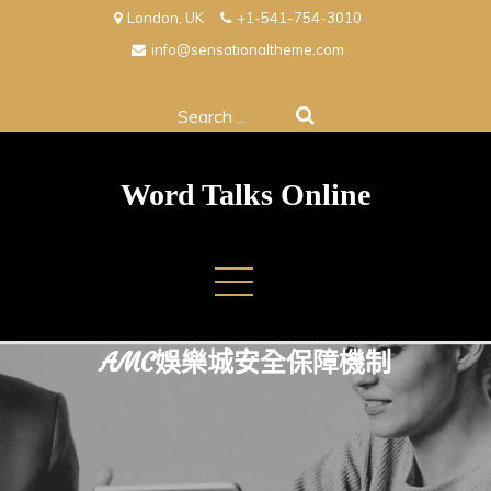
Skip
London, UK
+1-541-754-3010
to
info@sensationaltheme.com
content
Search
for:
Word Talks Online
AMC娛樂城安全保障機制