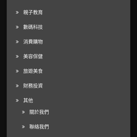
親子教育
數碼科技
消費購物
美容保健
旅遊美食
財務投資
其他
關於我們
聯絡我們