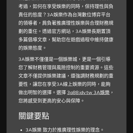
考過，如何在享受娛樂的同時，保持理性與負
責任的態度？3A娛樂作為台灣數位博弈平台
的領導者，肩負著推廣理性娛樂與合理財務規
劃的重任。透過官方網站，3A娛樂長期置頂
多篇倡導文章，幫助您在遊戲過程中維持健康
的娛樂態度。
3A娛樂不僅僅是一個娛樂城，更是一個引導
您了解財務管理與風險控制的重要資源。這些
文章不僅提供娛樂建議，還強調財務規劃的重
要性，讓您在享受3A線上娛樂的同時，能夠
做出明智的選擇。選擇
3a88.idv.tw 3A娛樂
，
您將感受到更高的安心與保障。
關鍵要點
3A娛樂 致力於推廣理性娛樂的理念
。