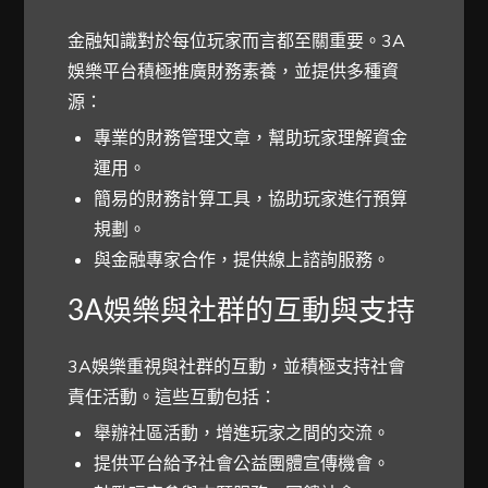
金融知識對於每位玩家而言都至關重要。3A
娛樂平台積極推廣財務素養，並提供多種資
源：
專業的財務管理文章，幫助玩家理解資金
運用。
簡易的財務計算工具，協助玩家進行預算
規劃。
與金融專家合作，提供線上諮詢服務。
3A娛樂與社群的互動與支持
3A娛樂重視與社群的互動，並積極支持社會
責任活動。這些互動包括：
舉辦社區活動，增進玩家之間的交流。
提供平台給予社會公益團體宣傳機會。