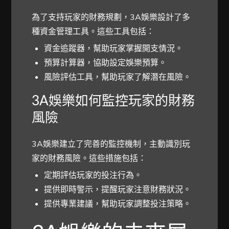
為了支持玩家的財務規劃，3A娛樂設計了多
種資金管理工具。這些工具包括：
資金追蹤器，幫助玩家掌握開支情況。
預算計算器，協助設定娛樂預算。
風險評估工具，幫助玩家了解潛在風險。
3A娛樂如何監控玩家的財務
風險
3A娛樂建立了完善的監控機制，主動識別玩
家的財務風險。這些措施包括：
定期評估玩家的投注行為。
提供即時警示，提醒玩家注意財務狀況。
提供專業建議，幫助玩家調整投注策略。