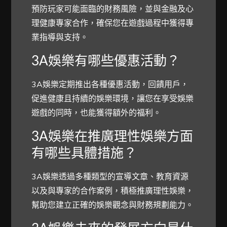
預防玩家可能面臨的財務風險，並與金融及心
理健康專家合作，確保您在遊戲過程中獲得專
業指導與支持。
3A娛樂有哪些優惠活動？
3A娛樂定期推出各種優惠活動，回饋用戶，
促進健康且持續的娛樂環境，讓您在享受娛樂
遊戲的同時，也能獲得額外的福利。
3A娛樂在推廣理性娛樂方面
有哪些具體措施？
3A娛樂透過多種類型的宣導文章、教育資源
以及與專家的合作案例，積極推廣理性娛樂，
幫助您建立正確的娛樂觀念與財務規劃能力。