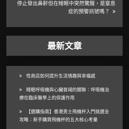
覽
停止發出鼻鼾但在睡眠中突然驚醒，是窒息
症的預警訊號嗎？
最新文章
性商店如何提升生活情趣與幸福感
睡眠呼吸機與心臟衰竭的關聯：呼吸機治
療在臨床醫學上的保護作用
【選購指南】香港男士飛機杯入門挑選全
攻略：新手購買飛機杯的五大核心考量