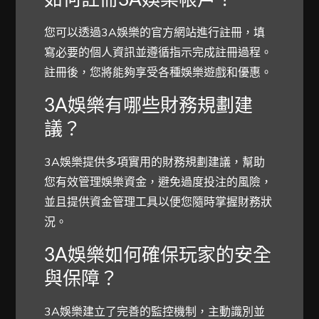
您可以透過3A娛樂的官方網站進行註冊，填
寫必要的個人資訊並遵循指示完成註冊過程。
註冊後，您將能夠享受各種娛樂遊戲和優惠。
3A娛樂有哪些財務規劃建
議？
3A娛樂提供多項實用的財務規劃建議，幫助
您有效管理娛樂資金，避免過度投注的風險，
並且提供資金管理工具以便您隨時掌握財務狀
況。
3A娛樂如何確保玩家的安全
與保障？
3A娛樂建立了完善的監控機制，主動識別並