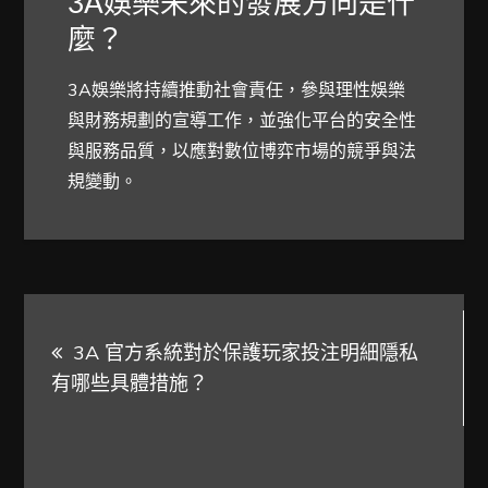
3A娛樂未來的發展方向是什
麼？
3A娛樂將持續推動社會責任，參與理性娛樂
與財務規劃的宣導工作，並強化平台的安全性
與服務品質，以應對數位博弈市場的競爭與法
規變動。
文
3A 官方系統對於保護玩家投注明細隱私
章
有哪些具體措施？
導