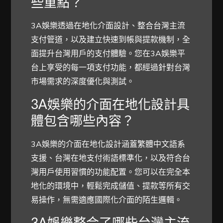
些重點？
3A娛樂透過在地化介面設計、整合台灣主流
支付管道，以及建立快速到帳與提款機制，全
面提升台灣用戶的支付體驗。您在3A娛樂平
台上享受的每一項支付功能，都經過針對台灣
市場需求的深度優化與測試。
3A娛樂的介面在地化設計具
體包含哪些內容？
3A娛樂的介面在地化設計涵蓋繁體中文語系
支援、台灣在地支付術語標準化，以及符合台
灣用戶使用習慣的功能配置。您可以在完全本
地化的環境中，輕鬆完成儲值、提款等所有交
易操作，無需適應國際化介面的陌生邏輯。
3A娛樂整合了哪些台灣主流