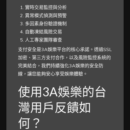
實時交易監控與分析
異常模式偵測與預警
多因素身份驗證機制
自動凍結風險交易
人工專家團隊審查
支付安全是3A娛樂平台的核心承諾。透過SSL
加密、第三方支付合作，以及風險監控系統的
完美結合，我們持續強化3A娛樂的安全防
線，讓您能夠安心享受娛樂體驗。
使用3A娛樂的台
灣用戶反饋如
何？