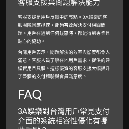
客服支援與問題解決能力
客服支援是用戶反饋中的亮點。3A娛樂的客
服團隊回應迅速，能夠有效解決支付相關問
題。用戶在遇到任何疑惑時，都能得到專業且
貼心的協助。
台灣用戶表示，問題解決的效率與態度都令人
滿意。客服人員了解在地用戶需求，提供的建
議實用且具體。這樣優質的客服支援大幅提升
了整體的支付體驗與會員滿意度。
FAQ
3A娛樂對台灣用戶常見支付
介面的系統相容性優化有哪