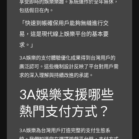
享受即時的娛樂樂趣。系統運作於全年無休，
包括假日在內。
「快速到帳確保用戶能夠無縫進行交
易，這是現代線上娛樂平台的基本要
求。」
3A娛樂的支付體驗優化成果得到台灣用戶的
廣泛認可。這些機制設計反映了平台對用戶需
求的深入理解與持續改進的承諾。
3A娛樂支援哪些
熱門支付方式？
3A娛樂為台灣用戶打造完整的支付生態系
統。我們知道您在選擇遊戲平台時，支付方式