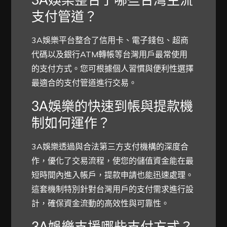
支付管道？
3A娛樂平台整合了信用卡、電子錢包、超商
代碼以及銀行ATM轉帳等台灣用戶最常使用
的支付方式。您可根據個人習慣與便利性選擇
最適合的支付管道進行交易。
3A娛樂的快速到帳與提款機
制如何運作？
3A娛樂透過與合法第三方支付機構的深度合
作，優化了交易流程，使您的儲值資金能在最
短時間內進入帳戶，提款申請也能迅速處理。
這套機制特別針對台灣用戶的支付需求進行設
計，確保資金流動的高效性與可靠性。
3A娛樂支援哪些支付方式？