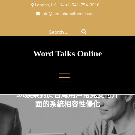
Skip
London, UK
+1-541-754-3010
to
info@sensationaltheme.com
content
Search
for:
Word Talks Online
3A娛樂對於台灣用戶常見支付介
面的系統相容性優化