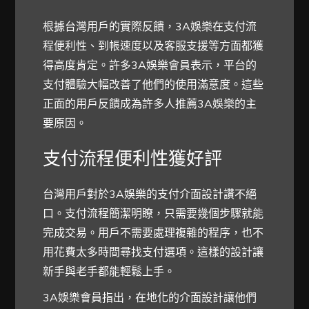
根據台灣用戶的實際反饋，3A娛樂在支付流
程便利性、到帳速度以及客服支援等方面都獲
得高度肯定。許多3A娛樂會員表示，平台的
支付體驗大幅改善了他們的使用滿意度。這些
正面的用戶反饋成為許多人推薦3A娛樂的主
要原因。
支付流程便利性獲好評
台灣用戶對於3A娛樂的支付介面設計讚不絕
口。支付流程簡潔明瞭，只需要幾個步驟就能
完成交易。用戶不需要處理複雜的程序，也不
用花費太多時間尋找支付選項。這樣的設計讓
新手與老手都能輕鬆上手。
3A娛樂會員指出，在地化的介面設計讓他們