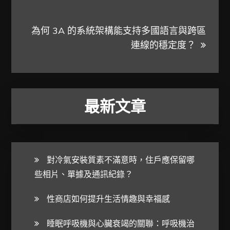
導
覽
為何 3A 的系統架構能支持多國語言與跨區
連線的穩定度？
最新文章
對冷氣安裝質素不滿意時，住戶應保留哪
些相片、單據及通訊紀錄？
性商店如何提升生活情趣與幸福感
睡眠呼吸機與心臟衰竭的關聯：呼吸機治