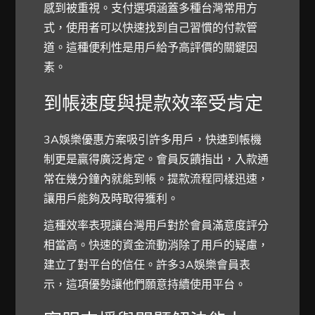
感到被重視。支付選項涵蓋多種台灣常用方
式，使用者可以快速找到自己習慣的付款管
道。這種便利性是用戶給予高評價的關鍵因
素。
到帳速度與提款效率受肯定
3A娛樂優惠方案吸引許多用戶，快速到帳機
制更是贏得廣泛肯定。會員反饋指出，入款通
常在幾分鐘內就能到帳。提款流程同樣迅速，
讓用戶能夠及時取得獲利。
這種效率表現讓台灣用戶對於會員滿意度評分
相當高。快速的資金流動消除了用戶的疑慮，
建立了對平台的信任。許多3A娛樂會員表
示，這項優勢讓他們願意持續使用平台。